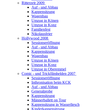
Ritterzeit 2009
Auf - und Abbau
Kappensitzung
Wagenbau
Umzug in Könen
Umzug in Konz
Familienfest
Nikolausfeier
Hollywood 2008
Sessionseröffnung
Auf - und Abbau
Kappensitzung
Wagenbau
Umzug in Könen
Umzug in Konz
Umzug in Oberemmel
Comic - und Trickfilmhelden 2007
Sessionseröffnung
Inthronisation beim KCK
Auf - und Abbau
Generalprobe
Kappensitzung
Männerballett on Tour
Kappensitzung in Wasserliesch
Kinderkappensitzung