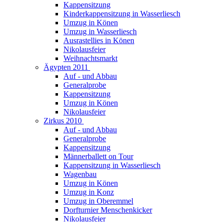
Kappensitzung
Kinderkappensitzung in Wasserliesch
Umzug in Könen
Umzug in Wasserliesch
Ausrastellies in Könen
Nikolausfeier
Weihnachtsmarkt
Ägypten 2011
Auf - und Abbau
Generalprobe
Kappensitzung
Umzug in Könen
Nikolausfeier
Zirkus 2010
Auf - und Abbau
Generalprobe
Kappensitzung
Männerballett on Tour
Kappensitzung in Wasserliesch
Wagenbau
Umzug in Könen
Umzug in Konz
Umzug in Oberemmel
Dorfturnier Menschenkicker
Nikolausfeier