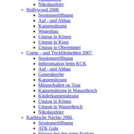
Nikolausfeier
Hollywood 2008
Sessionseröffnung
Auf - und Abbau
Kappensitzung
Wagenbau
Umzug in Könen
Umzug in Konz
Umzug in Oberemmel
Comic - und Trickfilmhelden 2007
Sessionseröffnung
Inthronisation beim KCK
Auf - und Abbau
Generalprobe
Kappensitzung
Männerballett on Tour
Kappensitzung in Wasserliesch
Kinderkappensitzung
Umzug in Könen
Umzug in Wasserliesch
Nikolausfeier
Karibische Nächte 2006
Sessionseröffnung
ATK Gala
Sitzung bei den roten Funken