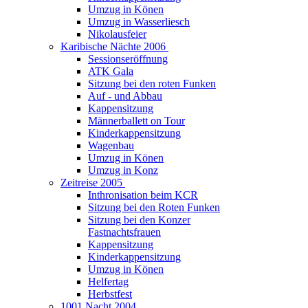
Umzug in Könen
Umzug in Wasserliesch
Nikolausfeier
Karibische Nächte 2006
Sessionseröffnung
ATK Gala
Sitzung bei den roten Funken
Auf - und Abbau
Kappensitzung
Männerballett on Tour
Kinderkappensitzung
Wagenbau
Umzug in Könen
Umzug in Konz
Zeitreise 2005
Inthronisation beim KCR
Sitzung bei den Roten Funken
Sitzung bei den Konzer
Fastnachtsfrauen
Kappensitzung
Kinderkappensitzung
Umzug in Könen
Helfertag
Herbstfest
1001 Nacht 2004