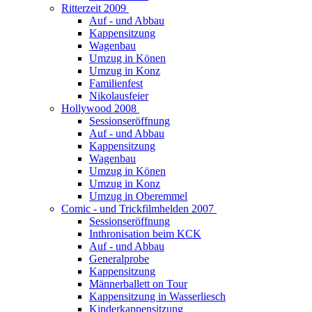
Ritterzeit 2009
Auf - und Abbau
Kappensitzung
Wagenbau
Umzug in Könen
Umzug in Konz
Familienfest
Nikolausfeier
Hollywood 2008
Sessionseröffnung
Auf - und Abbau
Kappensitzung
Wagenbau
Umzug in Könen
Umzug in Konz
Umzug in Oberemmel
Comic - und Trickfilmhelden 2007
Sessionseröffnung
Inthronisation beim KCK
Auf - und Abbau
Generalprobe
Kappensitzung
Männerballett on Tour
Kappensitzung in Wasserliesch
Kinderkappensitzung