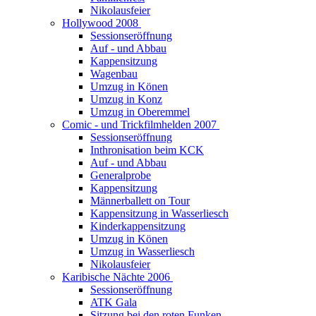
Nikolausfeier
Hollywood 2008
Sessionseröffnung
Auf - und Abbau
Kappensitzung
Wagenbau
Umzug in Könen
Umzug in Konz
Umzug in Oberemmel
Comic - und Trickfilmhelden 2007
Sessionseröffnung
Inthronisation beim KCK
Auf - und Abbau
Generalprobe
Kappensitzung
Männerballett on Tour
Kappensitzung in Wasserliesch
Kinderkappensitzung
Umzug in Könen
Umzug in Wasserliesch
Nikolausfeier
Karibische Nächte 2006
Sessionseröffnung
ATK Gala
Sitzung bei den roten Funken