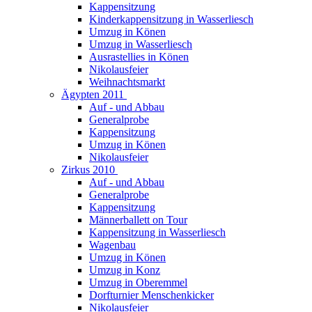
Kappensitzung
Kinderkappensitzung in Wasserliesch
Umzug in Könen
Umzug in Wasserliesch
Ausrastellies in Könen
Nikolausfeier
Weihnachtsmarkt
Ägypten 2011
Auf - und Abbau
Generalprobe
Kappensitzung
Umzug in Könen
Nikolausfeier
Zirkus 2010
Auf - und Abbau
Generalprobe
Kappensitzung
Männerballett on Tour
Kappensitzung in Wasserliesch
Wagenbau
Umzug in Könen
Umzug in Konz
Umzug in Oberemmel
Dorfturnier Menschenkicker
Nikolausfeier