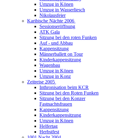
Umzug in Könen
Umzug in Wasserliesch
Nikolausfeier
Karibische Nächte 2006
Sessionseröffnung
ATK Gala
Sitzung bei den roten Funken
Auf - und Abbau
Kappensitzung
Männerballett on Tour
Kinderkappensitzung
Wagenbau
Umzug in Könen
Umzug in Konz
Zeitreise 2005
Inthronisation beim KCR
Sitzung bei den Roten Funken
Sitzung bei den Konzer
Fastnachtsfrauen
Kappensitzung
Kinderkappensitzung
Umzug in Könen
Helfertag
Herbstfest
1001 Nacht 2004