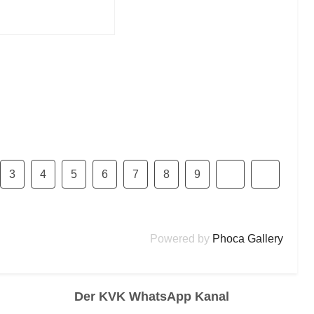
3
4
5
6
7
8
9
Powered by
Phoca Gallery
Der KVK WhatsApp Kanal