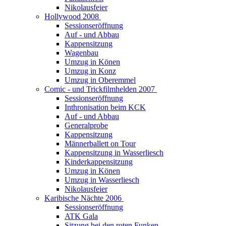
Nikolausfeier
Hollywood 2008
Sessionseröffnung
Auf - und Abbau
Kappensitzung
Wagenbau
Umzug in Könen
Umzug in Konz
Umzug in Oberemmel
Comic - und Trickfilmhelden 2007
Sessionseröffnung
Inthronisation beim KCK
Auf - und Abbau
Generalprobe
Kappensitzung
Männerballett on Tour
Kappensitzung in Wasserliesch
Kinderkappensitzung
Umzug in Könen
Umzug in Wasserliesch
Nikolausfeier
Karibische Nächte 2006
Sessionseröffnung
ATK Gala
Sitzung bei den roten Funken