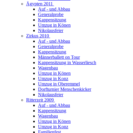
Ägypten 2011
Auf - und Abbau
Generalprobe
Kappensitzung
Umzug in Könen
Nikolausfeier
Zirkus 2010
Auf - und Abbau
Generalprobe
Kappensitzung
Männerballett on Tour
Kappensitzung in Wasserliesch
Wagenbau
Umzug in Könen
Umzug in Konz
Umzug in Oberemmel
Dorfturnier Menschenkicker
Nikolausfeier
Ritterzeit 2009
Auf - und Abbau
Kappensitzung
Wagenbau
Umzug in Könen
Umzug in Konz
Familienfest