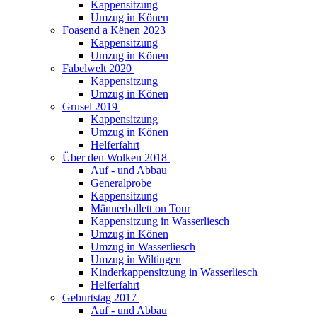
Kappensitzung
Umzug in Könen
Foasend a Kënen 2023
Kappensitzung
Umzug in Könen
Fabelwelt 2020
Kappensitzung
Umzug in Könen
Grusel 2019
Kappensitzung
Umzug in Könen
Helferfahrt
Über den Wolken 2018
Auf - und Abbau
Generalprobe
Kappensitzung
Männerballett on Tour
Kappensitzung in Wasserliesch
Umzug in Könen
Umzug in Wasserliesch
Umzug in Wiltingen
Kinderkappensitzung in Wasserliesch
Helferfahrt
Geburtstag 2017
Auf - und Abbau